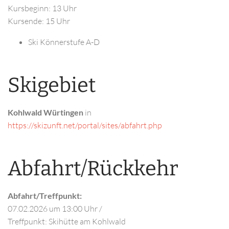
Kursbeginn: 13 Uhr
Kursende: 15 Uhr
Ski Könnerstufe A-D
Skigebiet
Kohlwald Würtingen
in
https://skizunft.net/portal/sites/abfahrt.php
Abfahrt/Rückkehr
Abfahrt/Treffpunkt:
07.02.2026
um 13:00 Uhr
/
Treffpunkt: Skihütte am Kohlwald