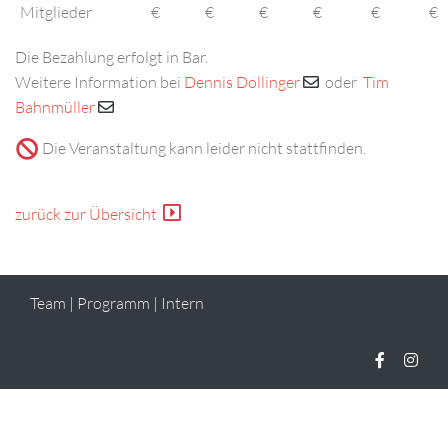
Mitglieder
€
€
€
€
€
€
Die Bezahlung erfolgt in Bar.
Weitere Information bei
Dennis Dollinger
oder
Tim
Bahnmüller
Die Veranstaltung kann leider nicht stattfinden.
zurück zur Übersicht
Team
|
Programm
|
Intern