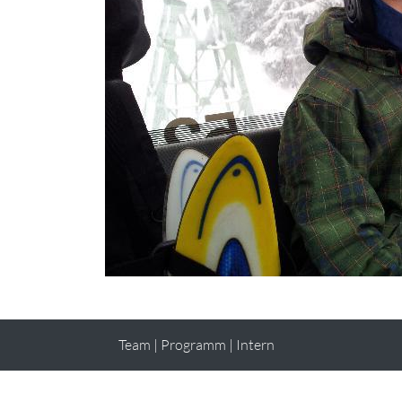
Team
|
Programm
|
Intern